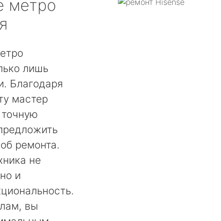
e
метро
я
метро
лько лишь
. Благодаря
ту мастер
 точную
 предложить
об ремонта.
хника не
но и
кциональность.
лам, вы