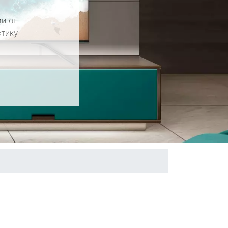
и от
стику