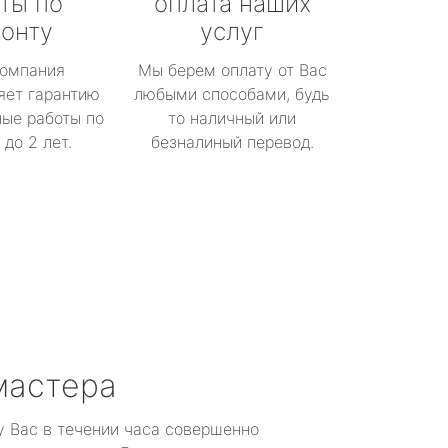
ты по
оплата наших
онту
услуг
омпания
Мы берем оплату от Вас
яет гарантию
любыми способами, будь
ые работы по
то наличный или
до 2 лет.
безналиный перевод.
мастера
у Вас в течении часа совершенно