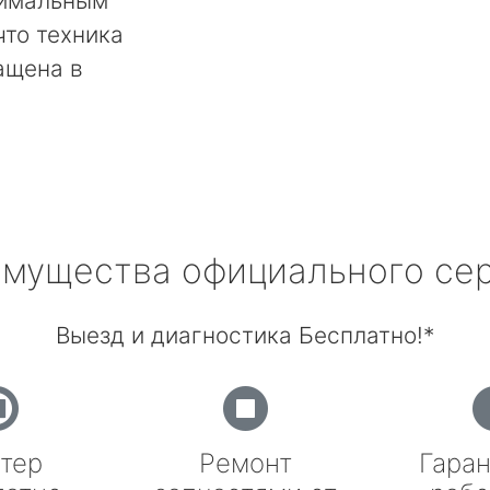
тимальным
что техника
ащена в
мущества официального се
Выезд и диагностика Бесплатно!*
тер
Ремонт
Гаран