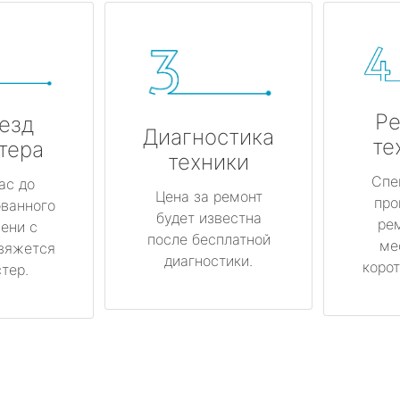
Ре
езд
Диагностика
те
тера
техники
Спе
ас до
Цена за ремонт
про
ованного
будет известна
ре
ени с
после бесплатной
ме
вяжется
диагностики.
корот
тер.