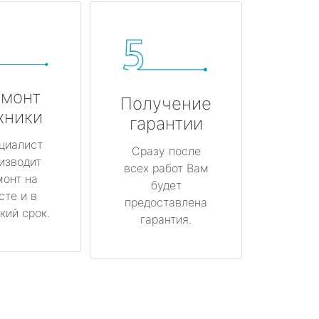
монт
Получение
хники
гарантии
циалист
Сразу после
изводит
всех работ Вам
монт на
будет
сте и в
предоставлена
кий срок.
гарантия.