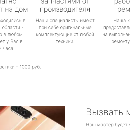
латно
запчастями от
рабо
т на дом
производителя
рем
аходились в
Наши специалисты имеют
Наша к
 области -
при себе оригинальные
предоставл
р в любом
комплектующие от любой
на выполнен
ет у Вас в
техники.
ремонту 
и часа.
остики – 1000 руб.
Вызвать 
Наш мастер будет 