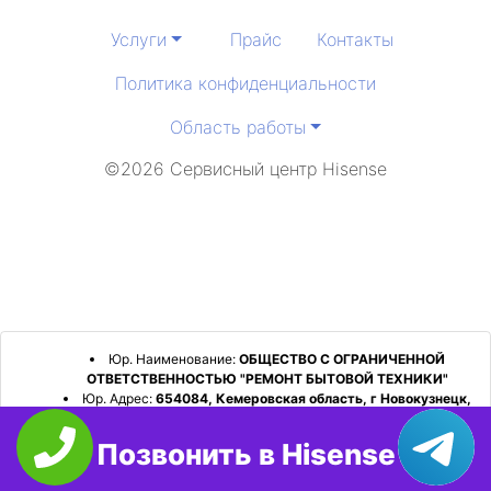
Услуги
Прайс
Контакты
Политика конфиденциальности
Область работы
©2026 Сервисный центр Hisense
Юр. Наименование:
ОБЩЕСТВО С ОГРАНИЧЕННОЙ
ОТВЕТСТВЕННОСТЬЮ "РЕМОНТ БЫТОВОЙ ТЕХНИКИ"
Юр. Адрес:
654084, Кемеровская область, г Новокузнецк,
р-н Орджоникидзевский, пр-кт Шахтеров, д. 31, кв. 2
Позвонить в Hisense
ИНН:
4253052180
ОГРН:
1224200006128