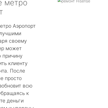
e
метро
т
етро Аэропорт
 лучшими
аря своему
ер может
ю причину
ть клиенту
нта. После
не просто
озобновит всю
Обращаясь к
те деньги