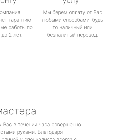
онту
услуг
омпания
Мы берем оплату от Вас
яет гарантию
любыми способами, будь
ые работы по
то наличный или
до 2 лет.
безналиный перевод.
мастера
у Вас в течении часа совершенно
устыми руками. Благодаря
 спиной у специалиста всегда с