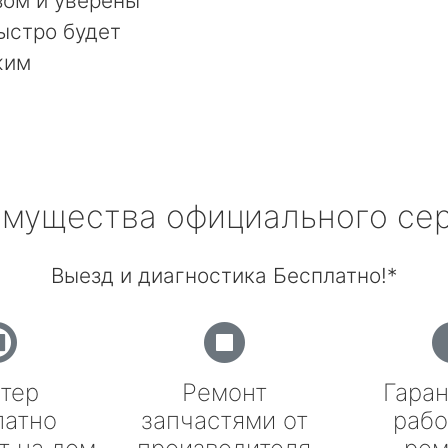
ом и уверены
быстро будет
жим
мущества официального се
Выезд и диагностика Бесплатно!*
тер
Ремонт
Гаран
латно
запчастями от
рабо