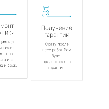
монт
Получение
хники
гарантии
циалист
Сразу после
изводит
всех работ Вам
монт на
будет
сте и в
предоставлена
кий срок.
гарантия.