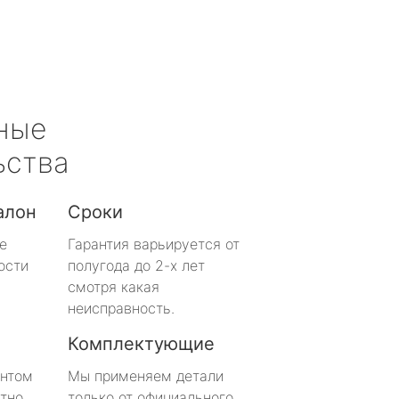
ные
ьства
алон
Сроки
е
Гарантия варьируется от
ости
полугода до 2-х лет
смотря какая
неисправность.
Комплектующие
онтом
Мы применяем детали
тно
только от официального