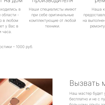
т на дом
производителя
рем
аходились в
Наши специалисты имеют
Наша к
 области -
при себе оригинальные
предоставл
р в любом
комплектующие от любой
на выполнен
ет у Вас в
техники.
ремонту 
и часа.
остики – 1000 руб.
Вызвать 
Наш мастер будет 
бесплатно и не с п
большому опыту за