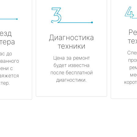
Ре
езд
Диагностика
те
тера
техники
Спе
ас до
Цена за ремонт
про
ованного
будет известна
ре
ени с
после бесплатной
ме
вяжется
диагностики.
корот
тер.