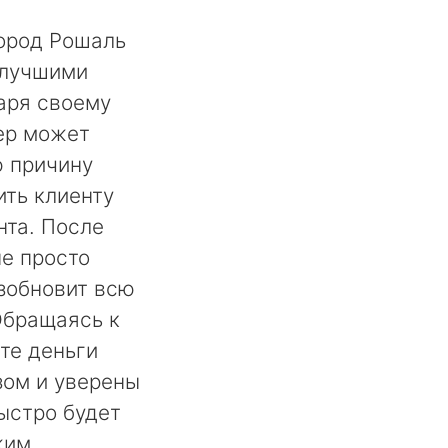
город Рошаль
 лучшими
аря своему
ер может
ю причину
ть клиенту
нта. После
не просто
озобновит всю
Обращаясь к
те деньги
ом и уверены
быстро будет
жим