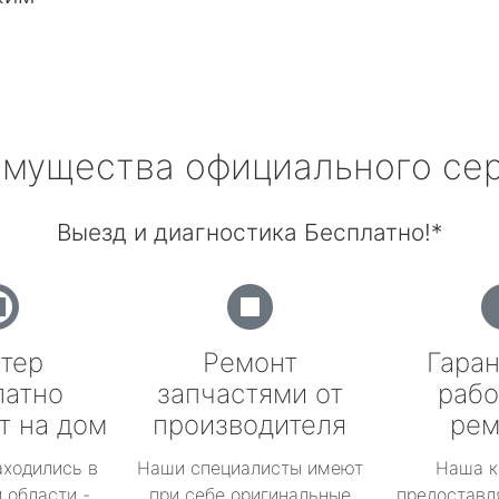
мущества официального се
Выезд и диагностика Бесплатно!*
тер
Ремонт
Гаран
латно
запчастями от
рабо
т на дом
производителя
рем
аходились в
Наши специалисты имеют
Наша к
 области -
при себе оригинальные
предоставл