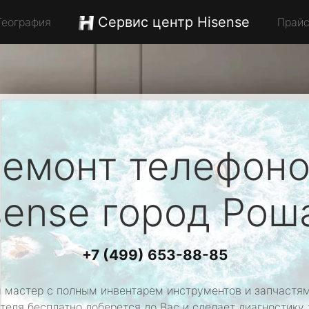
Сервис центр Hisense
География
Прай
емонт телефон
sense
город Рош
+7 (499) 653-88-85
 мастер с полным инвентарем инструментов и запчастям
теля бесплатно доберется до Вас и сделает диагностику