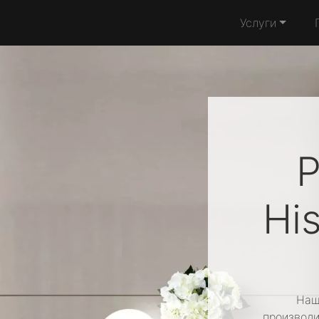
Услуги
Р
Hi
Наш
производи