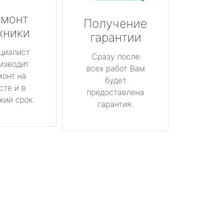
монт
Получение
хники
гарантии
циалист
Сразу после
изводит
всех работ Вам
монт на
будет
сте и в
предоставлена
кий срок.
гарантия.