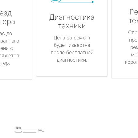
Ре
езд
Диагностика
те
тера
техники
Спе
ас до
Цена за ремонт
про
ованного
будет известна
ре
ени с
после бесплатной
ме
вяжется
диагностики.
корот
тер.