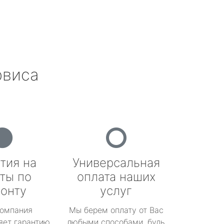
рвиса
тия на
Универсальная
ты по
оплата наших
онту
услуг
омпания
Мы берем оплату от Вас
яет гарантию
любыми способами, будь