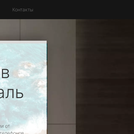
с
Контакты
ов
аль
и от
 телефонов