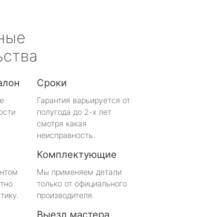
ные
ьства
алон
Сроки
е
Гарантия варьируется от
ости
полугода до 2-х лет
смотря какая
неисправность.
Комплектующие
онтом
Мы применяем детали
тно
только от официального
тику.
производителя.
Выезд мастера