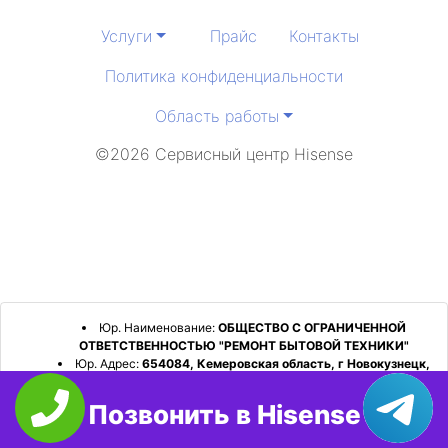
Услуги
Прайс
Контакты
Политика конфиденциальности
Область работы
©2026 Сервисный центр Hisense
Юр. Наименование:
ОБЩЕСТВО С ОГРАНИЧЕННОЙ
ОТВЕТСТВЕННОСТЬЮ "РЕМОНТ БЫТОВОЙ ТЕХНИКИ"
Юр. Адрес:
654084, Кемеровская область, г Новокузнецк,
р-н Орджоникидзевский, пр-кт Шахтеров, д. 31, кв. 2
Позвонить в Hisense
ИНН:
4253052180
ОГРН:
1224200006128