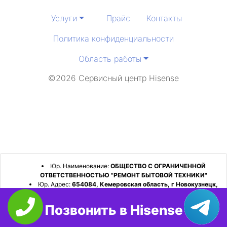
Услуги
Прайс
Контакты
Политика конфиденциальности
Область работы
©2026 Сервисный центр Hisense
Юр. Наименование:
ОБЩЕСТВО С ОГРАНИЧЕННОЙ
ОТВЕТСТВЕННОСТЬЮ "РЕМОНТ БЫТОВОЙ ТЕХНИКИ"
Юр. Адрес:
654084, Кемеровская область, г Новокузнецк,
р-н Орджоникидзевский, пр-кт Шахтеров, д. 31, кв. 2
Позвонить в Hisense
ИНН:
4253052180
ОГРН:
1224200006128