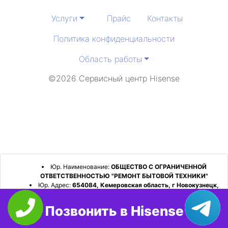
Услуги
Прайс
Контакты
Политика конфиденциальности
Область работы
©2026 Сервисный центр Hisense
Юр. Наименование:
ОБЩЕСТВО С ОГРАНИЧЕННОЙ
ОТВЕТСТВЕННОСТЬЮ "РЕМОНТ БЫТОВОЙ ТЕХНИКИ"
Юр. Адрес:
654084, Кемеровская область, г Новокузнецк,
р-н Орджоникидзевский, пр-кт Шахтеров, д. 31, кв. 2
Позвонить в Hisense
ИНН:
4253052180
ОГРН:
1224200006128