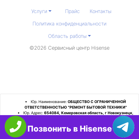
Услуги
Прайс
Контакты
Политика конфиденциальности
Область работы
©2026 Сервисный центр Hisense
Юр. Наименование:
ОБЩЕСТВО С ОГРАНИЧЕННОЙ
ОТВЕТСТВЕННОСТЬЮ "РЕМОНТ БЫТОВОЙ ТЕХНИКИ"
Юр. Адрес:
654084, Кемеровская область, г Новокузнецк,
р-н Орджоникидзевский, пр-кт Шахтеров, д. 31, кв. 2
Позвонить в Hisense
ИНН:
4253052180
ОГРН:
1224200006128