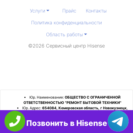
Услуги
Прайс
Контакты
Политика конфиденциальности
Область работы
©2026 Сервисный центр Hisense
Юр. Наименование:
ОБЩЕСТВО С ОГРАНИЧЕННОЙ
ОТВЕТСТВЕННОСТЬЮ "РЕМОНТ БЫТОВОЙ ТЕХНИКИ"
Юр. Адрес:
654084, Кемеровская область, г Новокузнецк,
р-н Орджоникидзевский, пр-кт Шахтеров, д. 31, кв. 2
Позвонить в Hisense
ИНН:
4253052180
ОГРН:
1224200006128