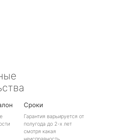
ные
ьства
алон
Сроки
е
Гарантия варьируется от
ости
полугода до 2-х лет
смотря какая
неисправность.