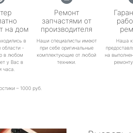
тер
Ремонт
Гаран
латно
запчастями от
рабо
т на дом
производителя
рем
аходились в
Наши специалисты имеют
Наша к
 области -
при себе оригинальные
предоставл
р в любом
комплектующие от любой
на выполнен
ет у Вас в
техники.
ремонту 
и часа.
остики – 1000 руб.