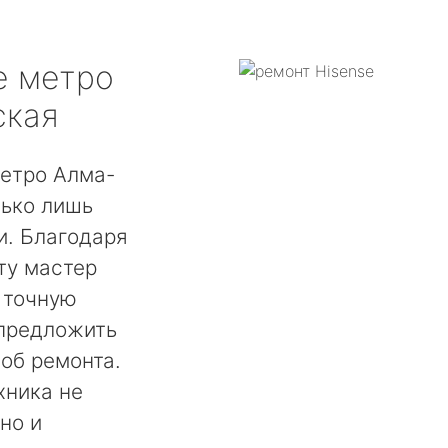
e
метро
ская
метро Алма-
лько лишь
. Благодаря
ту мастер
 точную
 предложить
об ремонта.
хника не
но и