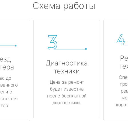
Схема работы
Ре
езд
Диагностика
те
тера
техники
Спе
ас до
Цена за ремонт
про
ованного
будет известна
ре
ени с
после бесплатной
ме
вяжется
диагностики.
корот
тер.