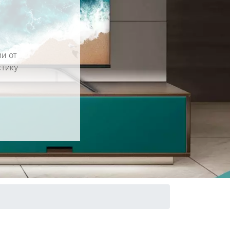
и от
стику