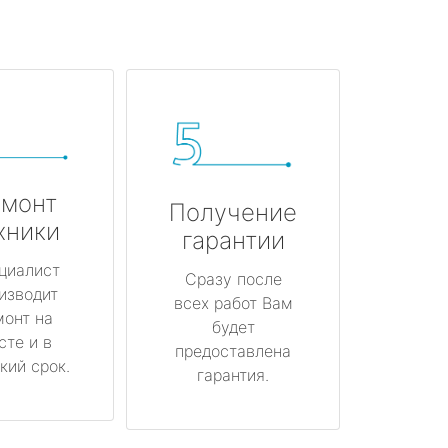
монт
Получение
хники
гарантии
циалист
Сразу после
изводит
всех работ Вам
монт на
будет
сте и в
предоставлена
кий срок.
гарантия.