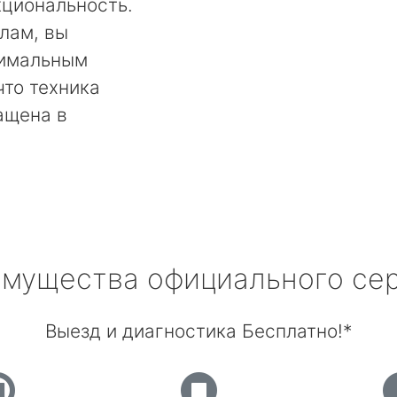
кциональность.
лам, вы
тимальным
что техника
ащена в
мущества официального се
Выезд и диагностика Бесплатно!*