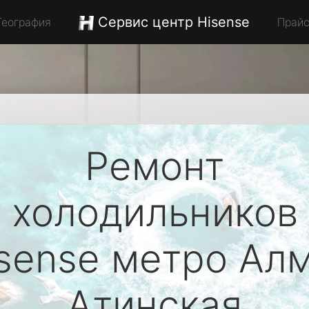
Сервис центр Hisense
География
Прай
Ремонт
холодильников
sense
метро Алм
Атинская