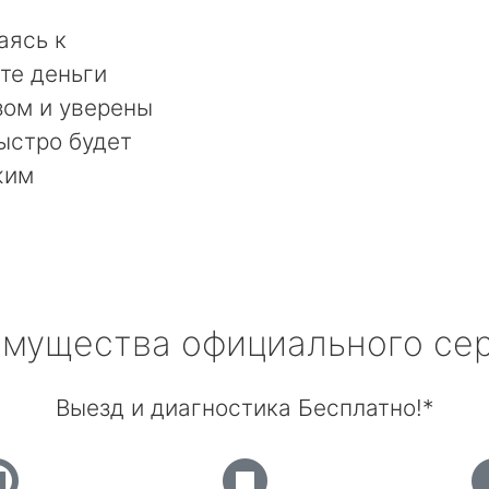
аясь к
те деньги
ом и уверены
быстро будет
жим
мущества официального се
Выезд и диагностика Бесплатно!*