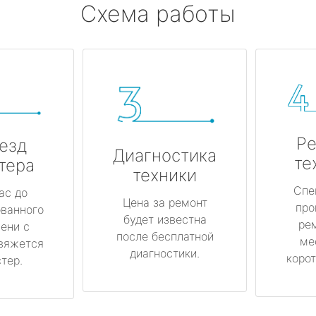
Схема работы
Ре
езд
Диагностика
те
тера
техники
Спе
ас до
Цена за ремонт
про
ованного
будет известна
ре
ени с
после бесплатной
ме
вяжется
диагностики.
корот
тер.