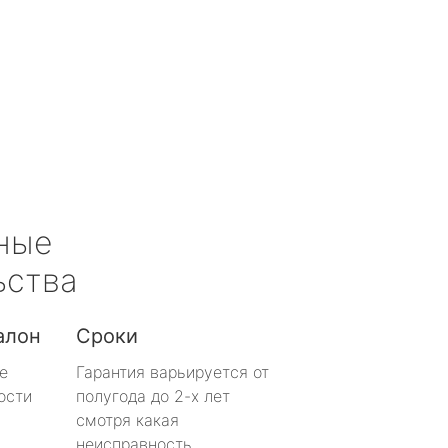
ные
ьства
алон
Сроки
е
Гарантия варьируется от
ости
полугода до 2-х лет
смотря какая
неисправность.