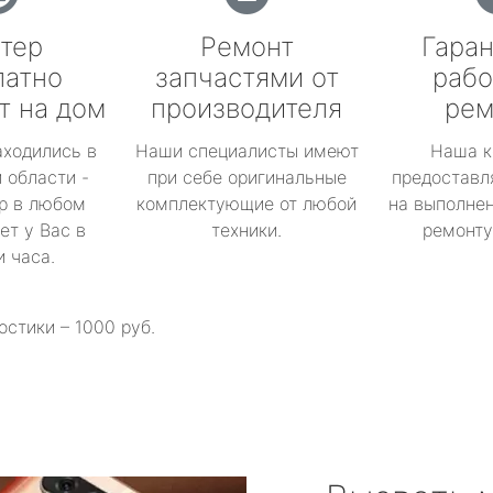
тер
Ремонт
Гаран
латно
запчастями от
рабо
т на дом
производителя
рем
аходились в
Наши специалисты имеют
Наша к
 области -
при себе оригинальные
предоставл
р в любом
комплектующие от любой
на выполнен
ет у Вас в
техники.
ремонту 
и часа.
остики – 1000 руб.