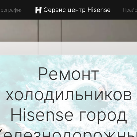
Сервис центр Hisense
География
Прай
Ремонт
холодильников
Hisense
город
елезнодорожн