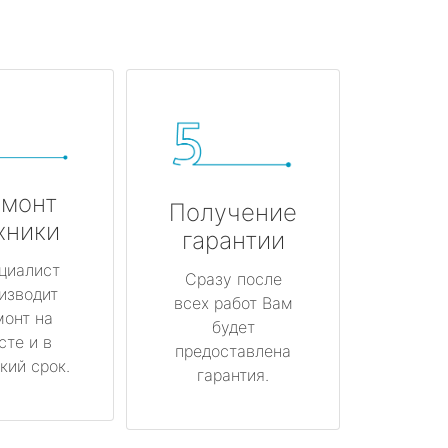
монт
Получение
хники
гарантии
циалист
Сразу после
изводит
всех работ Вам
монт на
будет
сте и в
предоставлена
кий срок.
гарантия.