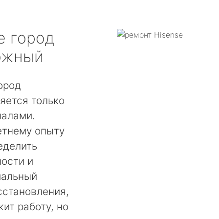
e
город
ожный
ород
яется только
налами.
етнему опыту
еделить
ости и
мальный
сстановления,
ит работу, но