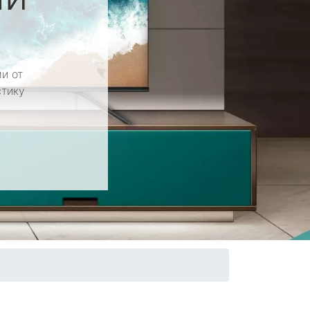
и от
стику