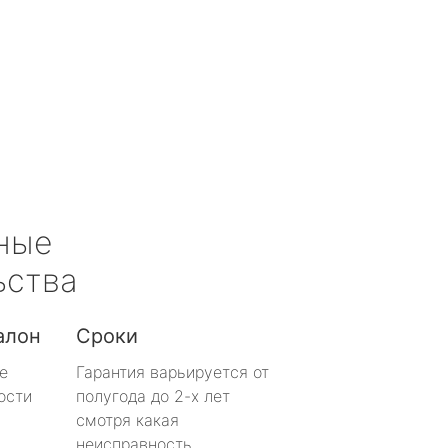
ные
ьства
алон
Сроки
е
Гарантия варьируется от
ости
полугода до 2-х лет
смотря какая
неисправность.