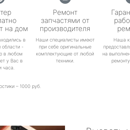
тер
Ремонт
Гаран
латно
запчастями от
рабо
т на дом
производителя
рем
аходились в
Наши специалисты имеют
Наша к
 области -
при себе оригинальные
предоставл
р в любом
комплектующие от любой
на выполнен
ет у Вас в
техники.
ремонту 
и часа.
остики – 1000 руб.