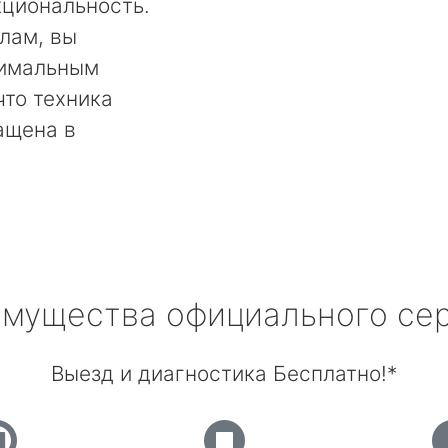
кциональность.
лам, вы
тимальным
что техника
ащена в
мущества официального се
Выезд и диагностика Бесплатно!*