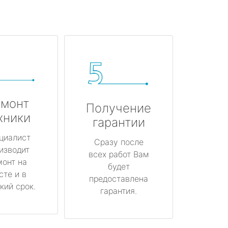
монт
Получение
хники
гарантии
циалист
Сразу после
изводит
всех работ Вам
монт на
будет
сте и в
предоставлена
кий срок.
гарантия.