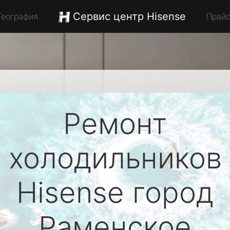
Сервис центр Hisense
География
Прай
Ремонт
холодильников
Hisense
город
Раменское