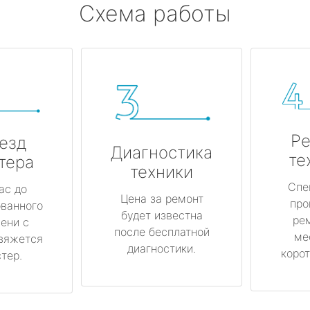
Схема работы
Ре
езд
Диагностика
те
тера
техники
Спе
ас до
Цена за ремонт
про
ованного
будет известна
ре
ени с
после бесплатной
ме
вяжется
диагностики.
корот
тер.