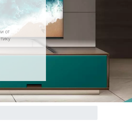
и от
стику