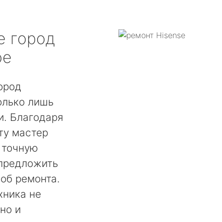
e
город
ое
ород
олько лишь
. Благодаря
ту мастер
 точную
 предложить
об ремонта.
хника не
но и